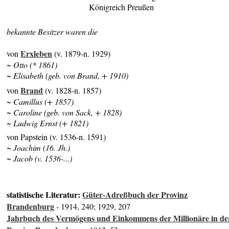
Königreich Preußen
bekannte Besitzer waren die
Erxleben
von
(v. 1879-n. 1929)
~ Otto (* 1861)
~ Elisabeth (geb. von Brand, + 1910)
Brand
von
(v. 1828-n. 1857)
~ Camillus (+ 1857)
~ Caroline (geb. von Sack, + 1828)
~ Ludwig Ernst (+ 1821)
von Papstein (v. 1536-n. 1591)
~ Joachim (16. Jh.)
~ Jacob (v. 1536-...)
statistische Literatur:
Güter-Adreßbuch der Provinz
Brandenburg
- 1914, 240; 1929, 207
Jahrbuch des Vermögens und Einkommens der Millionäre in de