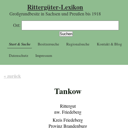
Rittergüter-Lexikon
Großgrundbesitz in Sachsen und Preußen bis 1918
Ort:
Start & Suche
Besitzersuche
Regionalsuche
Kontakt & Blog
Datenschutz
Impressum
« zurück
Tankow
Rittergut
nw. Friedeberg
Kreis Friedeberg
Provinz Brandenburg