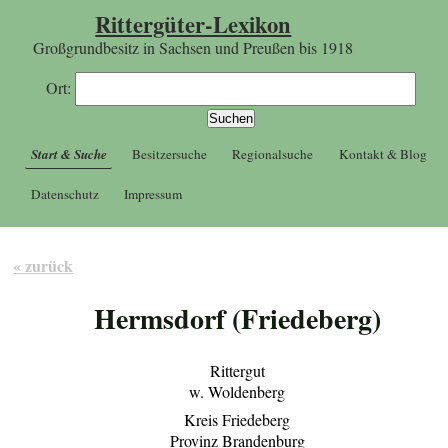
Rittergüter-Lexikon
Großgrundbesitz in Sachsen und Preußen bis 1918
Ort:
Start & Suche
Besitzersuche
Regionalsuche
Kontakt & Blog
Datenschutz
Impressum
« zurück
Hermsdorf (Friedeberg)
Rittergut
w. Woldenberg
Kreis Friedeberg
Provinz Brandenburg