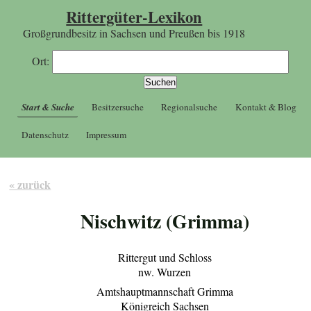
Rittergüter-Lexikon
Großgrundbesitz in Sachsen und Preußen bis 1918
Ort:
Start & Suche
Besitzersuche
Regionalsuche
Kontakt & Blog
Datenschutz
Impressum
« zurück
Nischwitz (Grimma)
Rittergut und Schloss
nw. Wurzen
Amtshauptmannschaft Grimma
Königreich Sachsen