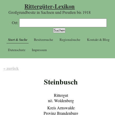
Rittergüter-Lexikon
Großgrundbesitz in Sachsen und Preußen bis 1918
Ort:
Start & Suche
Besitzersuche
Regionalsuche
Kontakt & Blog
Datenschutz
Impressum
« zurück
Steinbusch
Rittergut
nö. Woldenberg
Kreis Arnswalde
Provinz Brandenburg