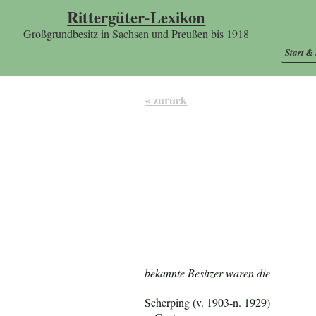
Rittergüter-Lexikon
Großgrundbesitz in Sachsen und Preußen bis 1918
Start &
« zurück
bekannte Besitzer waren die
Scherping (v. 1903-n. 1929)