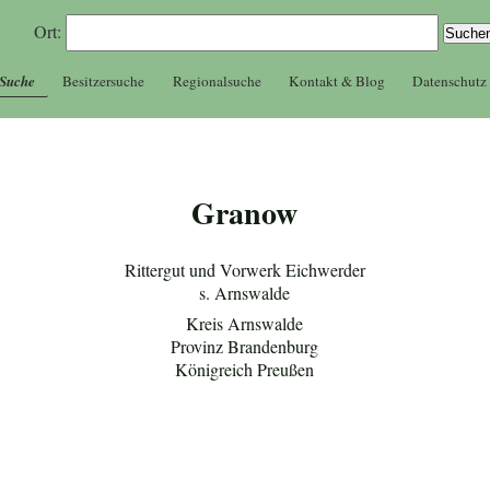
Ort:
 Suche
Besitzersuche
Regionalsuche
Kontakt & Blog
Datenschutz
Granow
Rittergut und Vorwerk Eichwerder
s. Arnswalde
Kreis Arnswalde
Provinz Brandenburg
Königreich Preußen