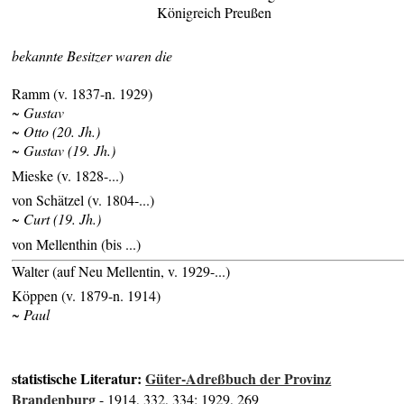
Königreich Preußen
bekannte Besitzer waren die
Ramm (v. 1837-n. 1929)
~ Gustav
~ Otto (20. Jh.)
~ Gustav (19. Jh.)
Mieske (v. 1828-...)
von Schätzel (v. 1804-...)
~ Curt (19. Jh.)
von Mellenthin (bis ...)
Walter (auf Neu Mellentin, v. 1929-...)
Köppen (v. 1879-n. 1914)
~ Paul
statistische Literatur:
Güter-Adreßbuch der Provinz
Brandenburg
- 1914, 332, 334; 1929, 269