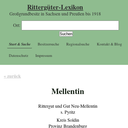
Rittergüter-Lexikon
Großgrundbesitz in Sachsen und Preußen bis 1918
Ort:
Start & Suche
Besitzersuche
Regionalsuche
Kontakt & Blog
Datenschutz
Impressum
« zurück
Mellentin
Rittergut und Gut Neu-Mellentin
s. Pyritz
Kreis Soldin
Provinz Brandenburg