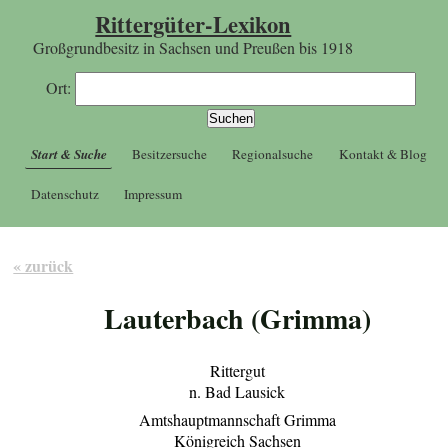
Rittergüter-Lexikon
Großgrundbesitz in Sachsen und Preußen bis 1918
Ort:
Start & Suche
Besitzersuche
Regionalsuche
Kontakt & Blog
Datenschutz
Impressum
« zurück
Lauterbach (Grimma)
Rittergut
n. Bad Lausick
Amtshauptmannschaft Grimma
Königreich Sachsen