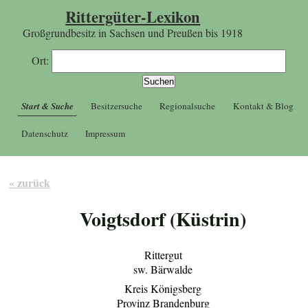
Rittergüter-Lexikon
Großgrundbesitz in Sachsen und Preußen bis 1918
Ort:
Start & Suche
Besitzersuche
Regionalsuche
Kontakt & Blog
Datenschutz
Impressum
« zurück
Voigtsdorf (Küstrin)
Rittergut
sw. Bärwalde
Kreis Königsberg
Provinz Brandenburg