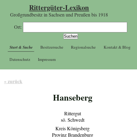
Rittergüter-Lexikon
Großgrundbesitz in Sachsen und Preußen bis 1918
Ort:
Start & Suche
Besitzersuche
Regionalsuche
Kontakt & Blog
Datenschutz
Impressum
« zurück
Hanseberg
Rittergut
sö. Schwedt
Kreis Königsberg
Provinz Brandenburg