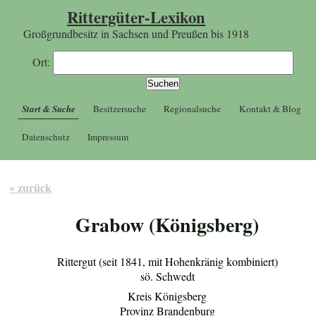
Rittergüter-Lexikon
Großgrundbesitz in Sachsen und Preußen bis 1918
Ort:
Start & Suche
Besitzersuche
Regionalsuche
Kontakt & Blog
Datenschutz
Impressum
« zurück
Grabow (Königsberg)
Rittergut (seit 1841, mit Hohenkränig kombiniert)
sö. Schwedt
Kreis Königsberg
Provinz Brandenburg