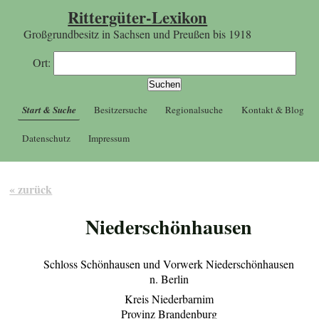
Rittergüter-Lexikon
Großgrundbesitz in Sachsen und Preußen bis 1918
Ort:
Start & Suche
Besitzersuche
Regionalsuche
Kontakt & Blog
Datenschutz
Impressum
« zurück
Niederschönhausen
Schloss Schönhausen und Vorwerk Niederschönhausen
n. Berlin
Kreis Niederbarnim
Provinz Brandenburg