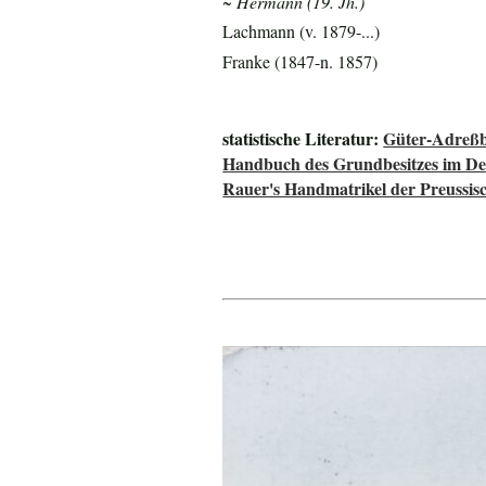
~ Hermann (19. Jh.)
Lachmann (v. 1879-...)
Franke (1847-n. 1857)
statistische Literatur:
Güter-Adreßb
Handbuch des Grundbesitzes im De
Rauer's Handmatrikel der Preussisc