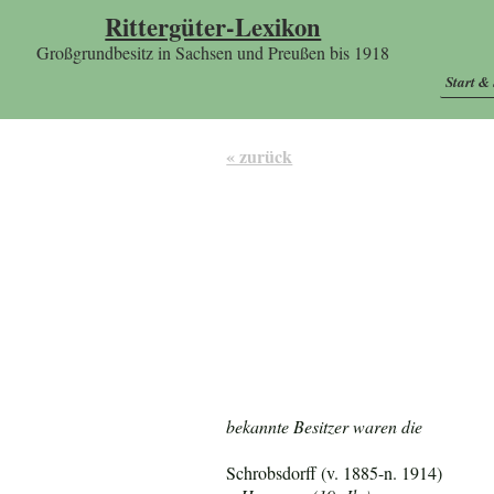
Rittergüter-Lexikon
Großgrundbesitz in Sachsen und Preußen bis 1918
Start &
« zurück
bekannte Besitzer waren die
Schrobsdorff (v. 1885-n. 1914)