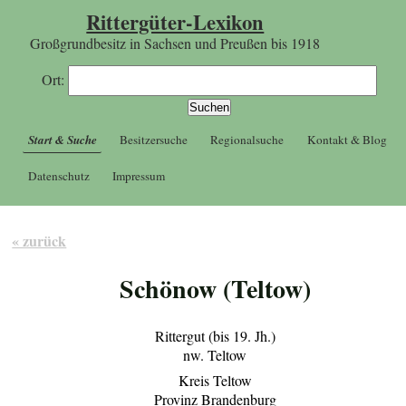
Rittergüter-Lexikon
Großgrundbesitz in Sachsen und Preußen bis 1918
Ort:
Start & Suche
Besitzersuche
Regionalsuche
Kontakt & Blog
Datenschutz
Impressum
« zurück
Schönow (Teltow)
Rittergut (bis 19. Jh.)
nw. Teltow
Kreis Teltow
Provinz Brandenburg