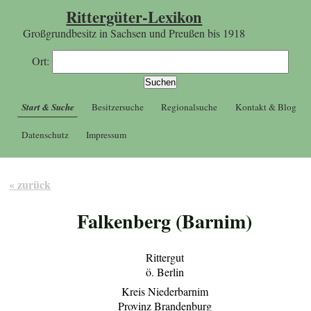
Rittergüter-Lexikon
Großgrundbesitz in Sachsen und Preußen bis 1918
Ort:
Start & Suche
Besitzersuche
Regionalsuche
Kontakt & Blog
Datenschutz
Impressum
« zurück
Falkenberg (Barnim)
Rittergut
ö. Berlin
Kreis Niederbarnim
Provinz Brandenburg