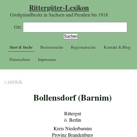
Rittergüter-Lexikon
Großgrundbesitz in Sachsen und Preußen bis 1918
Ort:
Start & Suche
Besitzersuche
Regionalsuche
Kontakt & Blog
Datenschutz
Impressum
« zurück
Bollensdorf (Barnim)
Rittergut
ö. Berlin
Kreis Niederbarnim
Provinz Brandenburg