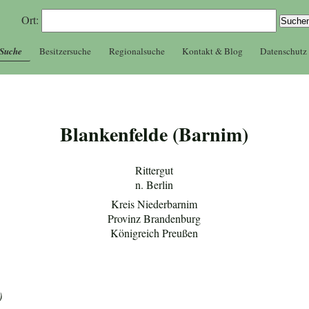
Ort:
 Suche
Besitzersuche
Regionalsuche
Kontakt & Blog
Datenschutz
Blankenfelde (Barnim)
Rittergut
n. Berlin
Kreis Niederbarnim
Provinz Brandenburg
Königreich Preußen
)