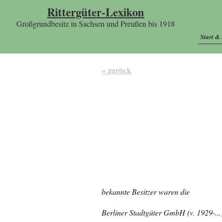
Rittergüter-Lexikon
Großgrundbesitz in Sachsen und Preußen bis 1918
Start &
« zurück
bekannte Besitzer waren die
Berliner Stadtgüter GmbH (v. 1929-...