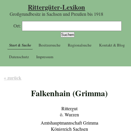
Rittergüter-Lexikon
Großgrundbesitz in Sachsen und Preußen bis 1918
Ort:
Start & Suche
Besitzersuche
Regionalsuche
Kontakt & Blog
Datenschutz
Impressum
« zurück
Falkenhain (Grimma)
Rittergut
ö. Wurzen
Amtshauptmannschaft Grimma
Königreich Sachsen