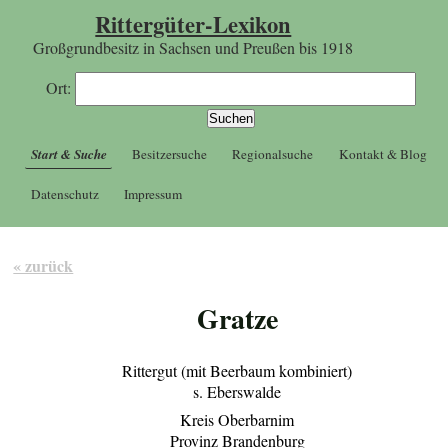
Rittergüter-Lexikon
Großgrundbesitz in Sachsen und Preußen bis 1918
Ort:
Start & Suche
Besitzersuche
Regionalsuche
Kontakt & Blog
Datenschutz
Impressum
« zurück
Gratze
Rittergut (mit Beerbaum kombiniert)
s. Eberswalde
Kreis Oberbarnim
Provinz Brandenburg