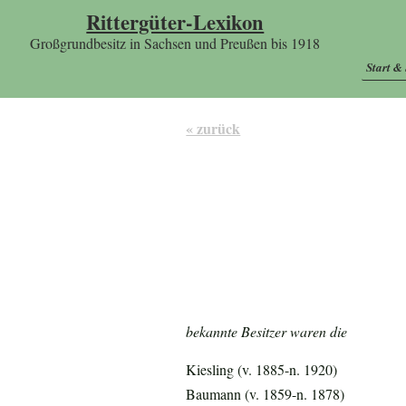
Rittergüter-Lexikon
Großgrundbesitz in Sachsen und Preußen bis 1918
Start &
« zurück
bekannte Besitzer waren die
Kiesling (v. 1885-n. 1920)
Baumann (v. 1859-n. 1878)