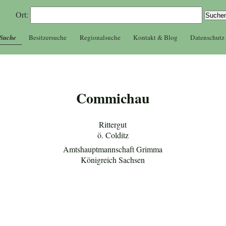
Ort:
 Suche
Besitzersuche
Regionalsuche
Kontakt & Blog
Datenschutz
Commichau
Rittergut
ö. Colditz
Amtshauptmannschaft Grimma
Königreich Sachsen