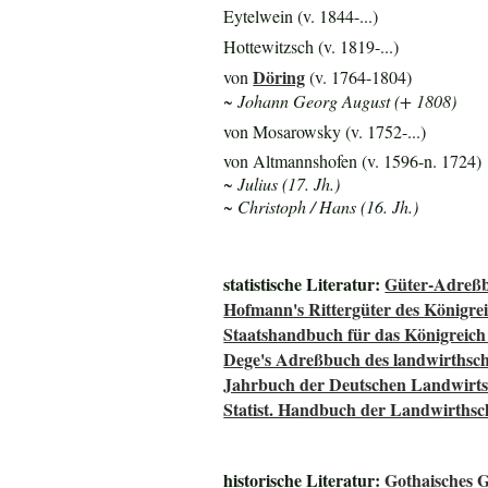
Eytelwein (v. 1844-...)
Hottewitzsch (v. 1819-...)
Döring
von
(v. 1764-1804)
~ Johann Georg August (+ 1808)
von Mosarowsky (v. 1752-...)
von Altmannshofen (v. 1596-n. 1724)
~ Julius (17. Jh.)
~ Christoph / Hans (16. Jh.)
statistische Literatur:
Güter-Adreßb
Hofmann's Rittergüter des Königre
Staatshandbuch für das Königreich
Dege's Adreßbuch des landwirthsch
Jahrbuch der Deutschen Landwirtsc
Statist. Handbuch der Landwirthsc
historische Literatur:
Gothaisches G