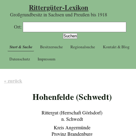
Rittergüter-Lexikon
Großgrundbesitz in Sachsen und Preußen bis 1918
Ort:
Start & Suche
Besitzersuche
Regionalsuche
Kontakt & Blog
Datenschutz
Impressum
« zurück
Hohenfelde (Schwedt)
Rittergut (Herrschaft Görlsdorf)
n. Schwedt
Kreis Angermünde
Provinz Brandenburg