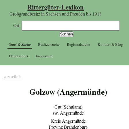
Rittergüter-Lexikon
Großgrundbesitz in Sachsen und Preußen bis 1918
Ort:
Start & Suche
Besitzersuche
Regionalsuche
Kontakt & Blog
Datenschutz
Impressum
« zurück
Golzow (Angermünde)
Gut (Schulamt)
sw. Angermünde
Kreis Angermünde
Provinz Brandenburg