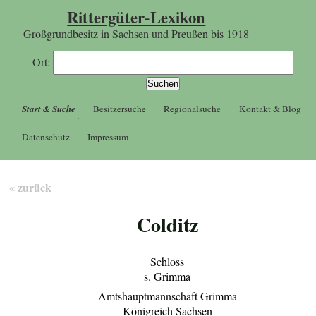
Rittergüter-Lexikon
Großgrundbesitz in Sachsen und Preußen bis 1918
Ort:
Start & Suche
Besitzersuche
Regionalsuche
Kontakt & Blog
Datenschutz
Impressum
« zurück
Colditz
Schloss
s. Grimma
Amtshauptmannschaft Grimma
Königreich Sachsen