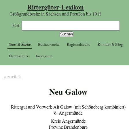
Rittergüter-Lexikon
Großgrundbesitz in Sachsen und Preußen bis 1918
Ort:
Start & Suche
Besitzersuche
Regionalsuche
Kontakt & Blog
Datenschutz
Impressum
« zurück
Neu Galow
Rittergut und Vorwerk Alt Galow (mit Schöneberg kombiniert)
ö. Angermünde
Kreis Angermünde
Provinz Brandenburg