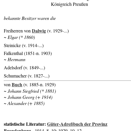
Königreich Preußen
bekannte Besitzer waren die
Dalwig
Freiherren von
(v. 1929-...)
~ Elgar (* 1860)
Steinicke (v. 1914-...)
Falkenthal (1851-n. 1903)
~ Hermann
Adelsdorf (v. 1849-...)
Schumacher (v. 1827-...)
Buch
von
(v. 1885-n. 1929)
~ Johann Siegfried (* 1881)
~ Johann Georg (+ 1914)
~ Alexander (+ 1885)
statistische Literatur:
Güter-Adreßbuch der Provinz
Brandenburg
- 1914, 8, 10; 1929, 10, 12