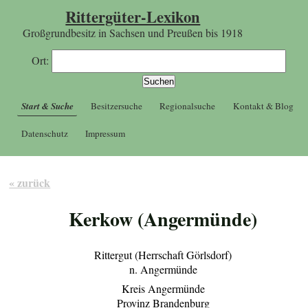
Rittergüter-Lexikon
Großgrundbesitz in Sachsen und Preußen bis 1918
Ort:
Start & Suche
Besitzersuche
Regionalsuche
Kontakt & Blog
Datenschutz
Impressum
« zurück
Kerkow (Angermünde)
Rittergut (Herrschaft Görlsdorf)
n. Angermünde
Kreis Angermünde
Provinz Brandenburg