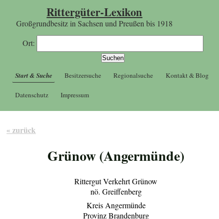
Rittergüter-Lexikon
Großgrundbesitz in Sachsen und Preußen bis 1918
Ort:
Start & Suche
Besitzersuche
Regionalsuche
Kontakt & Blog
Datenschutz
Impressum
« zurück
Grünow (Angermünde)
Rittergut Verkehrt Grünow
nö. Greiffenberg
Kreis Angermünde
Provinz Brandenburg