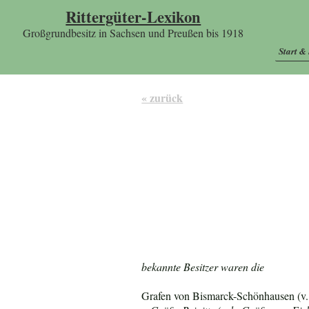
Rittergüter-Lexikon
Großgrundbesitz in Sachsen und Preußen bis 1918
Start &
« zurück
bekannte Besitzer waren die
Grafen von Bismarck-Schönhausen (v. 