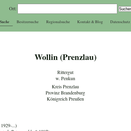
Ort:
 Suche
Besitzersuche
Regionalsuche
Kontakt & Blog
Datenschutz
Wollin (Prenzlau)
Rittergut
w. Penkun
Kreis Prenzlau
Provinz Brandenburg
Königreich Preußen
1929-...)