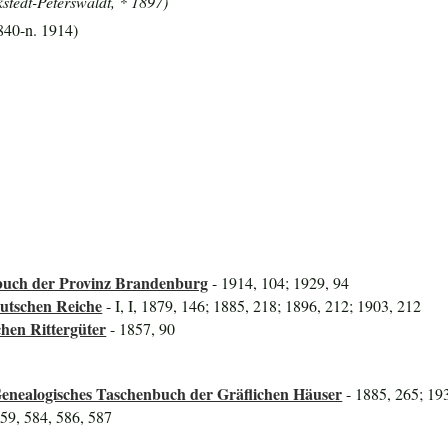
kstedt-Peterswaldt, * 1897)
840-n. 1914)
uch der Provinz Brandenburg
- 1914, 104; 1929, 94
utschen Reiche
- I, I, 1879, 146; 1885, 218; 1896, 212; 1903, 212
hen Rittergüter
- 1857, 90
Genealogisches Taschenbuch der Gräflichen Häuser
- 1885, 265; 19
559, 584, 586, 587