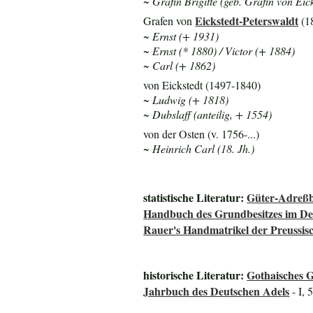
~ Gräfin Brigitte (geb. Gräfin von Eic
Eickstedt-Peterswaldt
Grafen von
(1
~ Ernst (+ 1931)
~ Ernst (* 1880) / Victor (+ 1884)
~ Carl (+ 1862)
von Eickstedt (1497-1840)
~ Ludwig (+ 1818)
~ Dubslaff (anteilig, + 1554)
von der Osten (v. 1756-...)
~ Heinrich Carl (18. Jh.)
statistische Literatur:
Güter-Adreßb
Handbuch des Grundbesitzes im De
Rauer's Handmatrikel der Preussisc
historische Literatur:
Gothaisches 
Jahrbuch des Deutschen Adels
- I, 