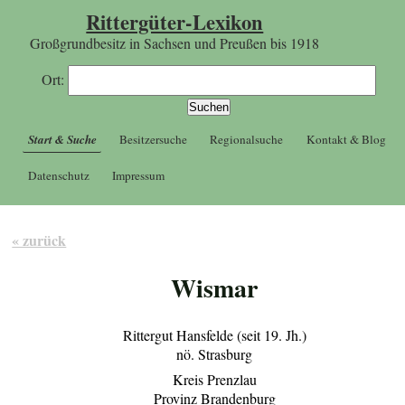
Rittergüter-Lexikon
Großgrundbesitz in Sachsen und Preußen bis 1918
Ort:
Start & Suche
Besitzersuche
Regionalsuche
Kontakt & Blog
Datenschutz
Impressum
« zurück
Wismar
Rittergut Hansfelde (seit 19. Jh.)
nö. Strasburg
Kreis Prenzlau
Provinz Brandenburg