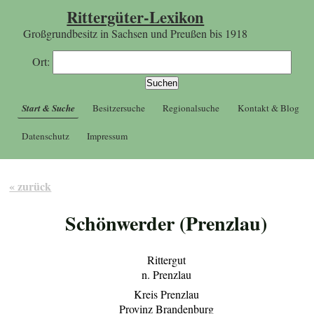
Rittergüter-Lexikon
Großgrundbesitz in Sachsen und Preußen bis 1918
Ort:
Start & Suche
Besitzersuche
Regionalsuche
Kontakt & Blog
Datenschutz
Impressum
« zurück
Schönwerder (Prenzlau)
Rittergut
n. Prenzlau
Kreis Prenzlau
Provinz Brandenburg