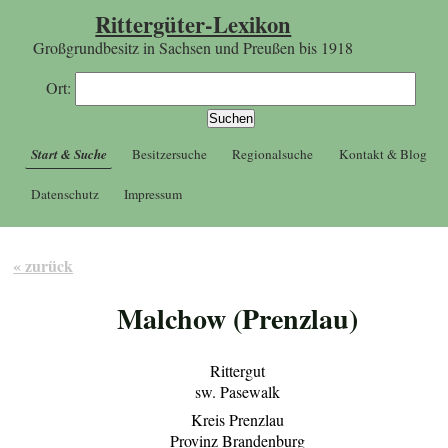
Rittergüter-Lexikon
Großgrundbesitz in Sachsen und Preußen bis 1918
Ort:
Start & Suche
Besitzersuche
Regionalsuche
Kontakt & Blog
Datenschutz
Impressum
« zurück
Malchow (Prenzlau)
Rittergut
sw. Pasewalk
Kreis Prenzlau
Provinz Brandenburg