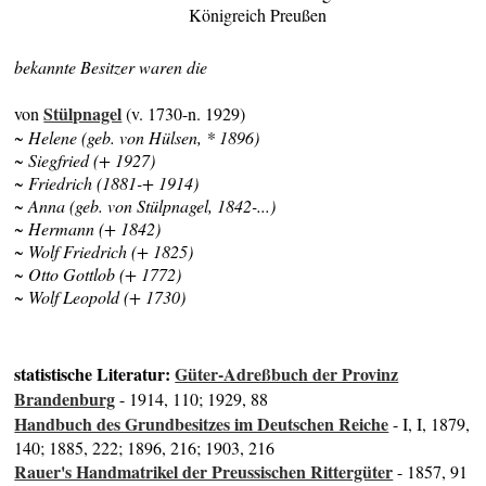
Königreich Preußen
bekannte Besitzer waren die
Stülpnagel
von
(v. 1730-n. 1929)
~ Helene (geb. von Hülsen, * 1896)
~ Siegfried (+ 1927)
~ Friedrich (1881-+ 1914)
~ Anna (geb. von Stülpnagel,
1842-...
)
~ Hermann (+ 1842)
~ Wolf Friedrich (+ 1825)
~ Otto Gottlob (+ 1772)
~ Wolf Leopold (+ 1730)
statistische Literatur:
Güter-Adreßbuch der Provinz
Brandenburg
- 1914, 110; 1929, 88
Handbuch des Grundbesitzes im Deutschen Reiche
- I, I, 1879,
140; 1885, 222; 1896, 216; 1903, 216
Rauer's Handmatrikel der Preussischen Rittergüter
- 1857, 91