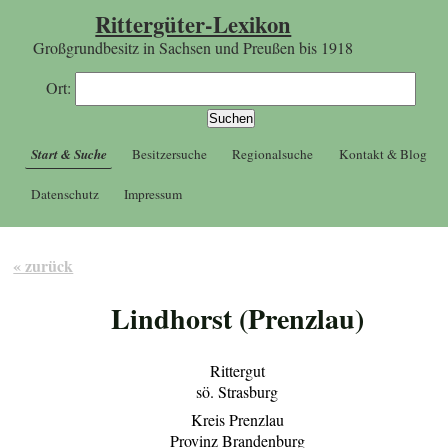
Rittergüter-Lexikon
Großgrundbesitz in Sachsen und Preußen bis 1918
Ort:
Start & Suche
Besitzersuche
Regionalsuche
Kontakt & Blog
Datenschutz
Impressum
« zurück
Lindhorst (Prenzlau)
Rittergut
sö. Strasburg
Kreis Prenzlau
Provinz Brandenburg