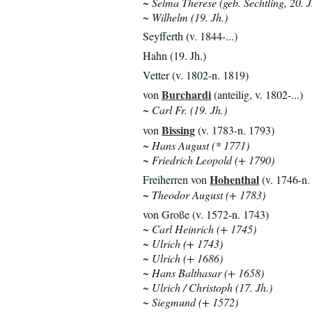
~ Selma Therese (geb. Sechtling, 20. J
~ Wilhelm (19. Jh.)
Seyfferth (v. 1844-...)
Hahn (19. Jh.)
Vetter (v. 1802-n. 1819)
Burchardi
von
(anteilig, v. 1802-...)
~ Carl Fr. (19. Jh.)
Bissing
von
(v. 1783-n. 1793)
~ Hans August (* 1771)
~ Friedrich Leopold (+ 1790)
Hohenthal
Freiherren von
(v. 1746-n.
~ Theodor August (+ 1783)
von Große (v. 1572-n. 1743)
~ Carl Heinrich (+ 1745)
~ Ulrich (+ 1743)
~
Ulrich (+ 1686)
~ Hans Balthasar (+ 1658)
~ Ulrich / Christoph (17. Jh.)
~ Siegmund (+ 1572)