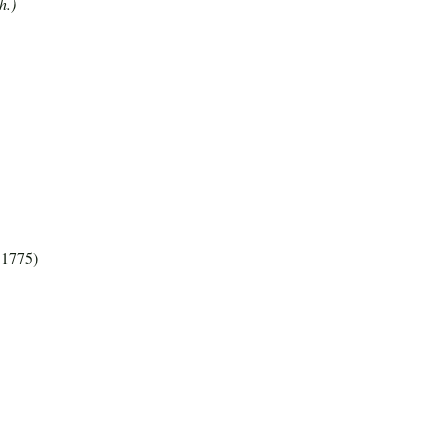
h.)
 1775)