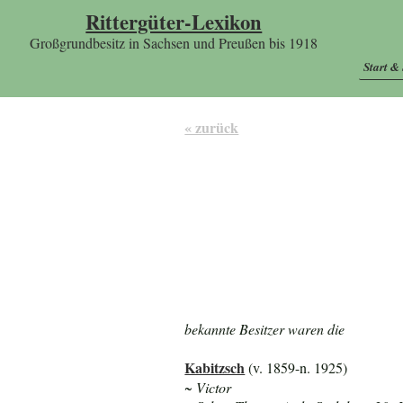
Rittergüter-Lexikon
Großgrundbesitz in Sachsen und Preußen bis 1918
Start &
« zurück
bekannte Besitzer waren die
Kabitzsch
(v. 1859-n. 1925)
~ Victor