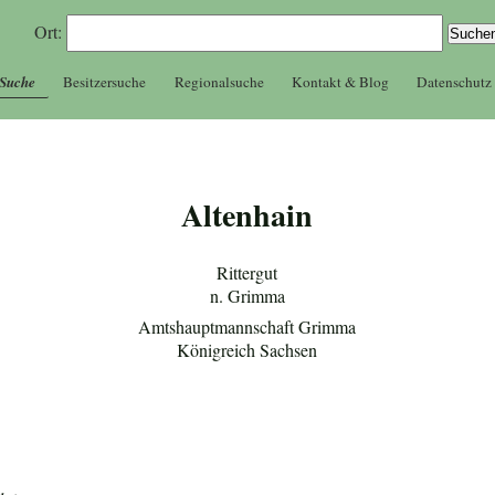
Ort:
 Suche
Besitzersuche
Regionalsuche
Kontakt & Blog
Datenschutz
Altenhain
Rittergut
n. Grimma
Amtshauptmannschaft Grimma
Königreich Sachsen