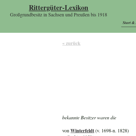
Rittergüter-Lexikon
Großgrundbesitz in Sachsen und Preußen bis 1918
Start &
« zurück
bekannte Besitzer waren die
Winterfeldt
von
(v. 1698-n. 1828)