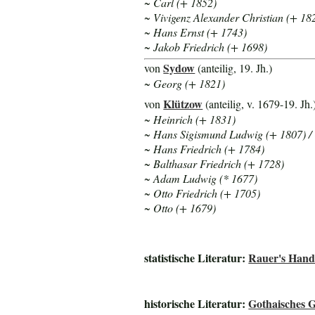
~ Carl (+ 1852)
~ Vivigenz Alexander Christian (+ 18
~ Hans Ernst (+ 1743)
~ Jakob Friedrich (+ 1698)
Sydow
von
(anteilig, 19. Jh.)
~
Georg (+ 1821)
Klützow
von
(anteilig, v. 1679-19. Jh.
~ Heinrich (+ 1831)
~ Hans Sigismund Ludwig (+ 1807) / Ot
~ Hans Friedrich (+ 1784)
~ Balthasar Friedrich (+ 1728)
~ Adam Ludwig (* 1677)
~ Otto Friedrich (+ 1705)
~ Otto (+ 1679)
statistische Literatur:
Rauer's Handm
historische Literatur:
Gothaisches 