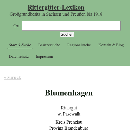
Rittergüter-Lexikon
Großgrundbesitz in Sachsen und Preußen bis 1918
Ort:
Start & Suche
Besitzersuche
Regionalsuche
Kontakt & Blog
Datenschutz
Impressum
« zurück
Blumenhagen
Rittergut
w. Pasewalk
Kreis Prenzlau
Provinz Brandenburg