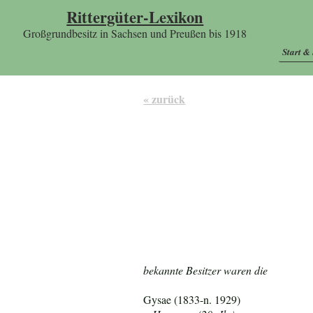
Rittergüter-Lexikon
Großgrundbesitz in Sachsen und Preußen bis 1918
Start &
« zurück
bekannte Besitzer waren die
Gysae (1833-n. 1929)