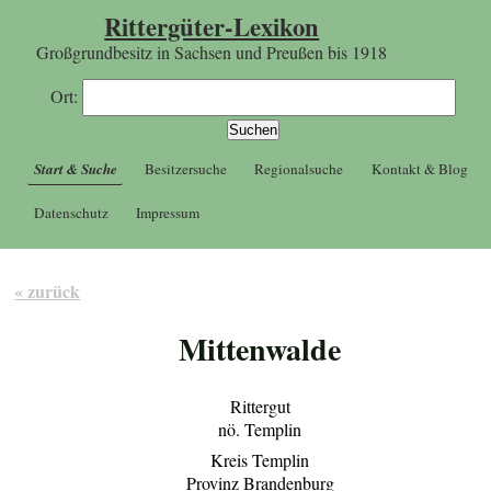
Rittergüter-Lexikon
Großgrundbesitz in Sachsen und Preußen bis 1918
Ort:
Start & Suche
Besitzersuche
Regionalsuche
Kontakt & Blog
Datenschutz
Impressum
« zurück
Mittenwalde
Rittergut
nö. Templin
Kreis Templin
Provinz Brandenburg