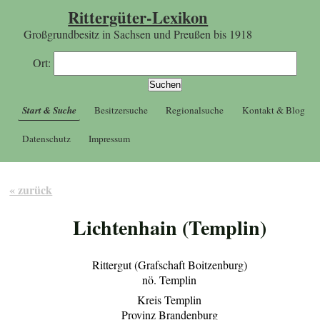
Rittergüter-Lexikon
Großgrundbesitz in Sachsen und Preußen bis 1918
Ort:
Start & Suche
Besitzersuche
Regionalsuche
Kontakt & Blog
Datenschutz
Impressum
« zurück
Lichtenhain (Templin)
Rittergut (Grafschaft Boitzenburg)
nö. Templin
Kreis Templin
Provinz Brandenburg