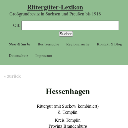
Rittergüter-Lexikon
Großgrundbesitz in Sachsen und Preußen bis 1918
Ort:
Start & Suche
Besitzersuche
Regionalsuche
Kontakt & Blog
Datenschutz
Impressum
« zurück
Hessenhagen
Rittergut (mit Suckow kombiniert)
ö. Templin
Kreis Templin
Provinz Brandenburg