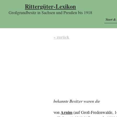
Rittergüter-Lexikon
Großgrundbesitz in Sachsen und Preußen bis 1918
Start &
« zurück
bekannte Besitzer waren die
Arnim
von
(auf Groß-Fredenwalde, 