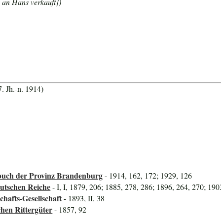
 an Hans verkauft])
. Jh.-n. 1914)
uch der Provinz Brandenburg
- 1914, 162, 172; 1929, 126
utschen Reiche
- I, I, 1879, 206; 1885, 278, 286; 1896, 264, 270; 190
hafts-Gesellschaft
- 1893, II, 38
hen Rittergüter
- 1857, 92