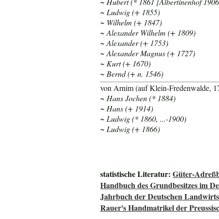
~ Hubert (* 1861 [Albertinenhof 1906
~ Ludwig (+ 1855)
~ Wilhelm (+ 1847)
~ Alexander Wilhelm (+ 1809)
~ Alexander (+ 1753)
~ Alexander Magnus (+ 1727)
~ Kurt (+ 1670)
~ Bernd (+ n. 1546)
von Arnim (auf Klein-Fredenwalde, 17
~ Hans Jochen (* 1884)
~ Hans (+ 1914)
~ Ludwig (
* 1860,
...-1900)
~ Ludwig (+ 1866)
statistische Literatur:
Güter-Adreßb
Handbuch des Grundbesitzes im De
Jahrbuch der Deutschen Landwirtsc
Rauer's Handmatrikel der Preussisc