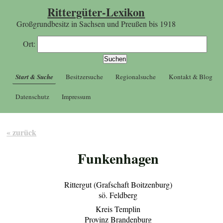
Rittergüter-Lexikon
Großgrundbesitz in Sachsen und Preußen bis 1918
Ort:
Start & Suche
Besitzersuche
Regionalsuche
Kontakt & Blog
Datenschutz
Impressum
« zurück
Funkenhagen
Rittergut (Grafschaft Boitzenburg)
sö. Feldberg
Kreis Templin
Provinz Brandenburg