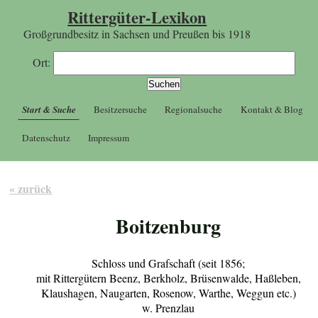
Rittergüter-Lexikon
Großgrundbesitz in Sachsen und Preußen bis 1918
Ort:
Start & Suche
Besitzersuche
Regionalsuche
Kontakt & Blog
Datenschutz
Impressum
« zurück
Boitzenburg
Schloss und Grafschaft (seit 1856;
mit Rittergütern Beenz, Berkholz, Brüsenwalde, Haßleben,
Klaushagen, Naugarten, Rosenow, Warthe, Weggun etc.)
w. Prenzlau