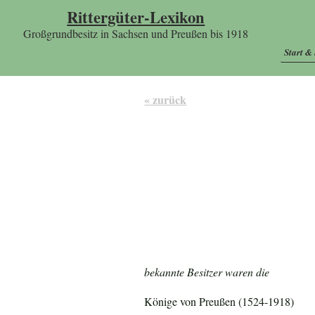
Rittergüter-Lexikon
Großgrundbesitz in Sachsen und Preußen bis 1918
Start &
« zurück
bekannte Besitzer waren die
Könige von Preußen (1524-1918)