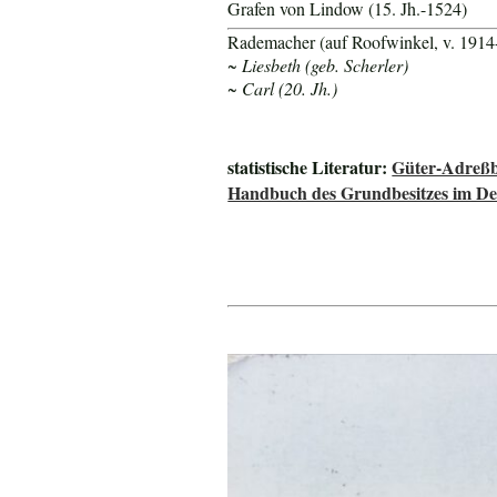
Grafen von Lindow (15. Jh.-1524)
Rademacher (auf Roofwinkel, v. 1914
~ Liesbeth (geb. Scherler)
~ Carl (20. Jh.)
statistische Literatur:
Güter-Adreßb
Handbuch des Grundbesitzes im De