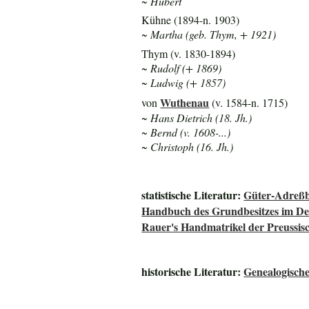
~ Hubert
Kühne (1894-n. 1903)
~ Martha (geb. Thym, + 1921)
Thym (v. 1830-1894)
~ Rudolf (+ 1869)
~ Ludwig (+ 1857)
Wuthenau
von
(v. 1584-n. 1715)
~ Hans Dietrich (18. Jh.)
~ Bernd (v. 1608-...)
~ Christoph (16. Jh.)
statistische Literatur:
Güter-Adreßb
Handbuch des Grundbesitzes im De
Rauer's Handmatrikel der Preussisc
historische Literatur:
Genealogisch