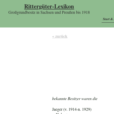
Rittergüter-Lexikon
Großgrundbesitz in Sachsen und Preußen bis 1918
Start &
« zurück
bekannte Besitzer waren die
Jaeger (v. 1914-n. 1929)