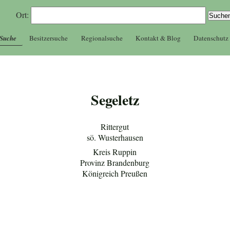
Ort:
 Suche
Besitzersuche
Regionalsuche
Kontakt & Blog
Datenschutz
Segeletz
Rittergut
sö. Wusterhausen
Kreis Ruppin
Provinz Brandenburg
Königreich Preußen