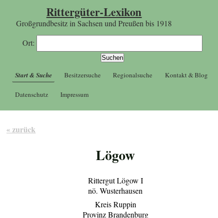
Rittergüter-Lexikon
Großgrundbesitz in Sachsen und Preußen bis 1918
Ort:
Start & Suche
Besitzersuche
Regionalsuche
Kontakt & Blog
Datenschutz
Impressum
« zurück
Lögow
Rittergut Lögow I
nö. Wusterhausen
Kreis Ruppin
Provinz Brandenburg