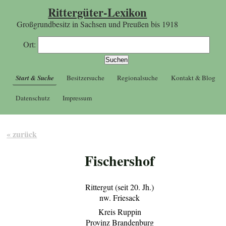
Rittergüter-Lexikon
Großgrundbesitz in Sachsen und Preußen bis 1918
Ort:
Start & Suche
Besitzersuche
Regionalsuche
Kontakt & Blog
Datenschutz
Impressum
« zurück
Fischershof
Rittergut (seit 20. Jh.)
nw. Friesack
Kreis Ruppin
Provinz Brandenburg