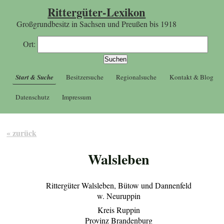
Rittergüter-Lexikon
Großgrundbesitz in Sachsen und Preußen bis 1918
Ort:
Start & Suche
Besitzersuche
Regionalsuche
Kontakt & Blog
Datenschutz
Impressum
« zurück
Walsleben
Rittergüter Walsleben, Bütow und Dannenfeld
w. Neuruppin
Kreis Ruppin
Provinz Brandenburg