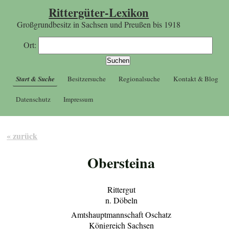
Rittergüter-Lexikon
Großgrundbesitz in Sachsen und Preußen bis 1918
Ort:
Start & Suche
Besitzersuche
Regionalsuche
Kontakt & Blog
Datenschutz
Impressum
« zurück
Obersteina
Rittergut
n. Döbeln
Amtshauptmannschaft Oschatz
Königreich Sachsen