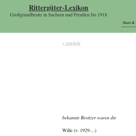
Rittergüter-Lexikon
Großgrundbesitz in Sachsen und Preußen bis 1918
Start &
« zurück
bekannte Besitzer waren die
Wille (v. 1929-...)