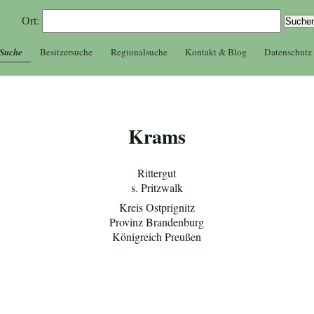
Ort:
 Suche
Besitzersuche
Regionalsuche
Kontakt & Blog
Datenschutz
Krams
Rittergut
s. Pritzwalk
Kreis Ostprignitz
Provinz Brandenburg
Königreich Preußen