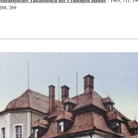
Genealogisches Taschenbuch der Uradeligen Häuser
- 1903, 711; 19
 268, 269