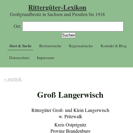
Rittergüter-Lexikon
Großgrundbesitz in Sachsen und Preußen bis 1918
Ort:
Start & Suche
Besitzersuche
Regionalsuche
Kontakt & Blog
Datenschutz
Impressum
« zurück
Groß Langerwisch
Rittergüter Groß- und Klein Langerwisch
w. Pritzwalk
Kreis Ostprignitz
Provinz Brandenburg