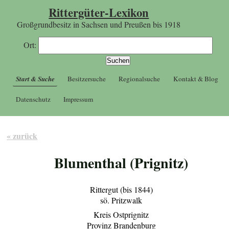
Rittergüter-Lexikon
Großgrundbesitz in Sachsen und Preußen bis 1918
Ort:
Start & Suche
Besitzersuche
Regionalsuche
Kontakt & Blog
Datenschutz
Impressum
« zurück
Blumenthal (Prignitz)
Rittergut (bis 1844)
sö. Pritzwalk
Kreis Ostprignitz
Provinz Brandenburg