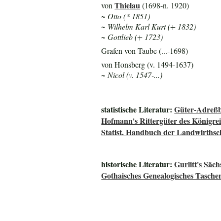
Thielau
von
(1698-n. 1920)
~ Otto (* 1851)
~ Wilhelm Karl Kurt (+ 1832)
~ Gottlieb (+ 1723)
Grafen von Taube (...-1698)
von Honsberg (v. 1494-1637)
~ Nicol (v. 1547-...)
statistische Literatur:
Güter-Adreßb
Hofmann's Rittergüter des Königre
Statist. Handbuch der Landwirthsc
historische Literatur:
Gurlitt's Säc
Gothaisches Genealogisches Tasche