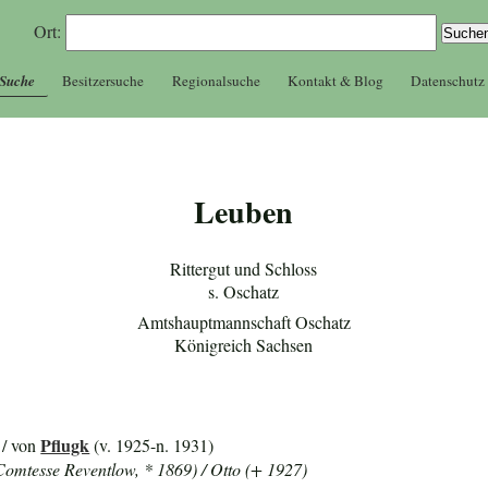
Ort:
 Suche
Besitzersuche
Regionalsuche
Kontakt & Blog
Datenschutz
Leuben
Rittergut und Schloss
s. Oschatz
Amtshauptmannschaft Oschatz
Königreich Sachsen
Pflugk
/ von
(v. 1925-n. 1931)
Comtesse Reventlow, * 1869) / Otto (+ 1927)