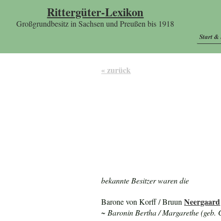
Rittergüter-Lexikon
Großgrundbesitz in Sachsen und Preußen bis 1918
Start &
« zurück
bekannte Besitzer waren die
Neergaard
Barone von Korff / Bruun
~ Baronin Bertha / Margarethe (geb. 